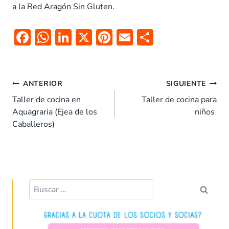
a la Red Aragón Sin Gluten.
F
W
Li
X
Pi
E
C
ac
h
n
nt
m
o
e
at
k
er
ai
m
Navegación
b
s
e
es
l
p
ANTERIOR
SIGUIENTE
de
o
A
dI
t
ar
Taller de cocina en
Taller de cocina para
entradas
Aquagraria (Ejea de los
niños
o
p
n
tir
Caballeros)
k
p
Buscar: