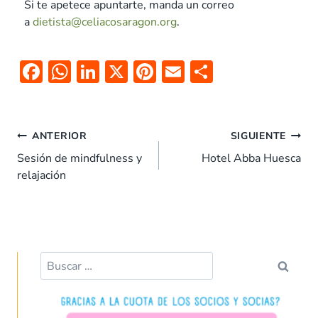
Si te apetece apuntarte, manda un correo
a
dietista@celiacosaragon.org
.
F
W
Li
X
Pi
E
C
ac
h
n
nt
m
o
e
at
k
er
ai
m
b
s
e
es
l
p
ANTERIOR
SIGUIENTE
o
A
dI
t
ar
Sesión de mindfulness y
Hotel Abba Huesca
relajación
o
p
n
tir
k
p