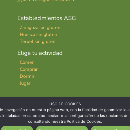
Establecimientos ASG
Zaragoza sin gluten
Huesca sin gluten
Teruel sin gluten
Elige tu actividad
Comer
Comprar
Dormir
Jugar
USO DE COOKIES
e navegación en nuestra página web, con la finalidad de garantizar la ca
ies instaladas en su equipo mediante la configuración de las opciones 
consultando nuestra Política de Cookies.
INICIO
CONTACTO
AVISO LE