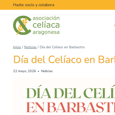
Saltar
Hazte socio y colabora
al
contenido
Inicio
/
Noticias
/
Día del Celíaco en Barbastro
Día del Celíaco en Bar
22 mayo, 2026
Noticias