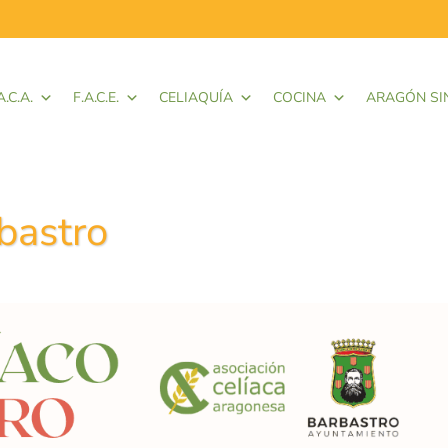
A.C.A.
F.A.C.E.
CELIAQUÍA
COCINA
ARAGÓN SI
bastro