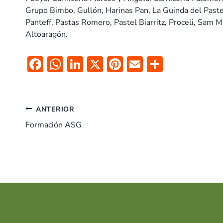
Grupo Bimbo, Gullón, Harinas Pan, La Guinda del Past
Panteff, Pastas Romero, Pastel Biarritz, Proceli, Sam M
Altoaragón.
F
W
Li
X
Pi
E
C
ac
h
n
nt
m
o
e
at
k
er
ai
m
Navegación
b
s
e
es
l
p
ANTERIOR
o
A
dI
t
ar
Formación ASG
de
o
p
n
tir
entradas
k
p