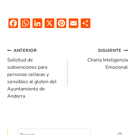
F
W
Li
X
Pi
E
C
ac
h
n
nt
m
o
e
at
k
er
ai
m
Navegación
b
s
e
es
l
p
ANTERIOR
SIGUIENTE
de
o
A
dI
t
ar
Solicitud de
Charla Inteligencia
entradas
subvenciones para
Emocional
o
p
n
tir
personas celíacas y
k
p
sensibles al gluten del
Ayuntamiento de
Andorra
Buscar: