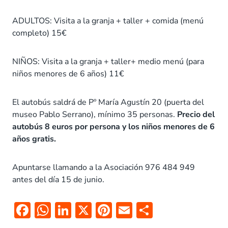
ADULTOS: Visita a la granja + taller + comida (menú
completo) 15€
NIÑOS: Visita a la granja + taller+ medio menú (para
niños menores de 6 años) 11€
El autobús saldrá de Pº María Agustín 20 (puerta del
museo Pablo Serrano), mínimo 35 personas.
Precio del
autobús 8 euros por persona y los niños menores de 6
años gratis.
Apuntarse llamando a la Asociación 976 484 949
antes del día 15 de junio.
F
W
Li
X
Pi
E
C
ac
h
n
nt
m
o