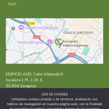
Jugar
EDIFICIO ASÍS. Calle Albareda 6
Escalera 1 Pl. 1 Of. 6
50.004 Zaragoza.
USO DE COOKIES
T: 976 484 949 M: 635 638 563
Utilizamos cookies propias y de terceros, analizando sus
hábitos de navegación en nuestra página web, con la finalidad
Sede Zaragoza
·
Sede Huesca
·
Sede Teruel
de garantizar la calidad, seguridad y mejora de los servicios