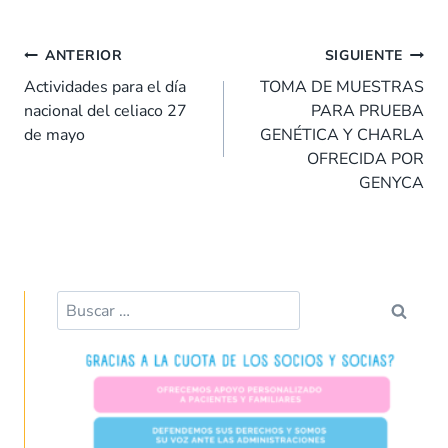
e
at
k
er
ai
m
Navegación
b
s
e
es
l
p
ANTERIOR
SIGUIENTE
de
o
A
dI
t
ar
Actividades para el día
TOMA DE MUESTRAS
entradas
nacional del celiaco 27
PARA PRUEBA
o
p
n
tir
de mayo
GENÉTICA Y CHARLA
k
p
OFRECIDA POR
GENYCA
Buscar: