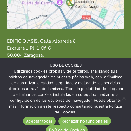
EDIFICIO ASÍS. Calle Albareda 6
Escalera 1 Pl. 1 Of. 6
50.004 Zaragoza.
USO DE COOKIES
T: 976 484 949 M: 635 638 563
Utilizamos cookies propias y de terceros, analizando sus
hábitos de navegación en nuestra página web, con la finalidad
Sede Zaragoza
·
Sede Huesca
·
Sede Teruel
de garantizar la calidad, seguridad y mejora de los servicios
ofrecidos a través de la misma. Tiene la posibilidad de bloquear
o eliminar las cookies instaladas en su equipo mediante la
configuración de las opciones del navegador. Puede obtener
más información a este respecto consultando nuestra Política
© 2026 Asociación Celíaca Aragonesa
de Cookies.
Aceptar todas
Rechazar no funcionales
INICIO
CONTACTO
AVISO LEGAL
Política de Cookies