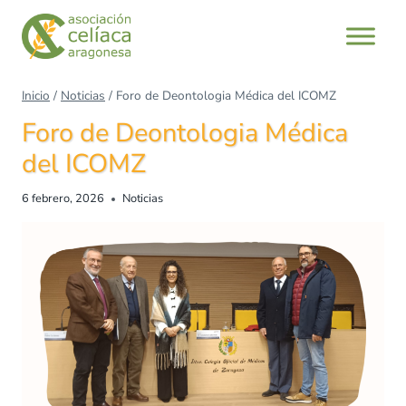
Saltar
al
contenido
Inicio
/
Noticias
/
Foro de Deontologia Médica del ICOMZ
Foro de Deontologia Médica
del ICOMZ
6 febrero, 2026
Noticias