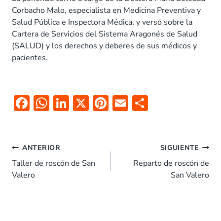
Corbacho Malo,
especialista en Medicina Preventiva y
Salud Pública e Inspectora Médica, y versó sobre la
Cartera de Servicios del Sistema Aragonés de Salud
(SALUD) y los derechos y deberes de sus médicos y
pacientes.
F
W
Li
X
Pi
E
C
ac
h
n
nt
m
o
e
at
k
er
ai
m
Navegación
b
s
e
es
l
p
ANTERIOR
SIGUIENTE
de
o
A
dI
t
ar
Taller de roscón de San
Reparto de roscón de
entradas
Valero
San Valero
o
p
n
tir
k
p