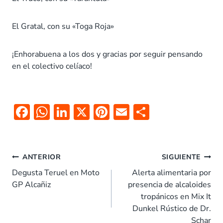
El Gratal, con su «Toga Roja»
¡Enhorabuena a los dos y gracias por seguir pensando
en el colectivo celíaco!
F
W
Li
X
Pi
E
C
ac
h
n
nt
m
o
e
at
k
er
ai
m
Navegación
b
s
e
es
l
p
ANTERIOR
SIGUIENTE
de
o
A
dI
t
ar
Degusta Teruel en Moto
Alerta alimentaria por
entradas
GP Alcañiz
presencia de alcaloides
o
p
n
tir
tropánicos en Mix It
k
p
Dunkel Rústico de Dr.
Schar