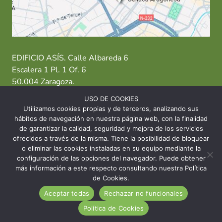
EDIFICIO ASÍS. Calle Albareda 6
Escalera 1 Pl. 1 Of. 6
50.004 Zaragoza.
USO DE COOKIES
T: 976 484 949 M: 635 638 563
Utilizamos cookies propias y de terceros, analizando sus
hábitos de navegación en nuestra página web, con la finalidad
Sede Zaragoza
·
Sede Huesca
·
Sede Teruel
de garantizar la calidad, seguridad y mejora de los servicios
ofrecidos a través de la misma. Tiene la posibilidad de bloquear
o eliminar las cookies instaladas en su equipo mediante la
configuración de las opciones del navegador. Puede obtener
más información a este respecto consultando nuestra Política
© 2026 Asociación Celíaca Aragonesa
de Cookies.
Aceptar todas
Rechazar no funcionales
INICIO
CONTACTO
AVISO LEGAL
Política de Cookies
POLÍTICA DE COOKIES
POLÍTICA DE PRIVACIDAD