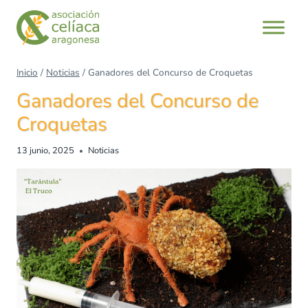
Saltar
al
contenido
Inicio
/
Noticias
/
Ganadores del Concurso de Croquetas
Ganadores del Concurso de
Croquetas
13 junio, 2025
Noticias