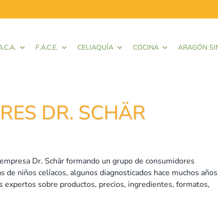
A.C.A.
F.A.C.E.
CELIAQUÍA
COCINA
ARAGÓN SI
RES DR. SCHÄR
 empresa Dr. Schär formando un grupo de consumidores
as de niños celíacos, algunos diagnosticados hace muchos años
s expertos sobre productos, precios, ingredientes, formatos,