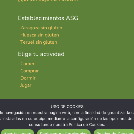
Establecimientos ASG
Zaragoza sin gluten
Huesca sin gluten
Teruel sin gluten
Elige tu actividad
Comer
Comprar
Dormir
Jugar
USO DE COOKIES
e navegación en nuestra página web, con la finalidad de garantizar la ca
ies instaladas en su equipo mediante la configuración de las opciones 
consultando nuestra Política de Cookies.
INICIO
CONTACTO
AVISO LE
Aceptar todas
Rechazar no funcionales
Política de Cookies