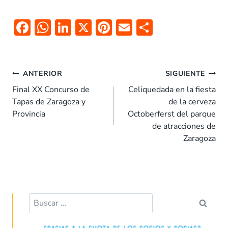
F
W
Li
X
Pi
E
C
ac
h
n
nt
m
o
e
at
k
er
ai
m
Navegación
b
s
e
es
l
p
ANTERIOR
SIGUIENTE
de
o
A
dI
t
ar
Final XX Concurso de
Celiquedada en la fiesta
entradas
Tapas de Zaragoza y
de la cerveza
o
p
n
tir
Provincia
Octoberferst del parque
k
p
de atracciones de
Zaragoza
Buscar: