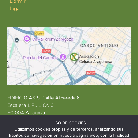
Dormir
Jugar
EDIFICIO ASÍS. Calle Albareda 6
Escalera 1 Pl. 1 Of. 6
50.004 Zaragoza.
USO DE COOKIES
T: 976 484 949 M: 635 638 563
Utilizamos cookies propias y de terceros, analizando sus
hábitos de navegación en nuestra página web, con la finalidad
Sede Zaragoza
·
Sede Huesca
·
Sede Teruel