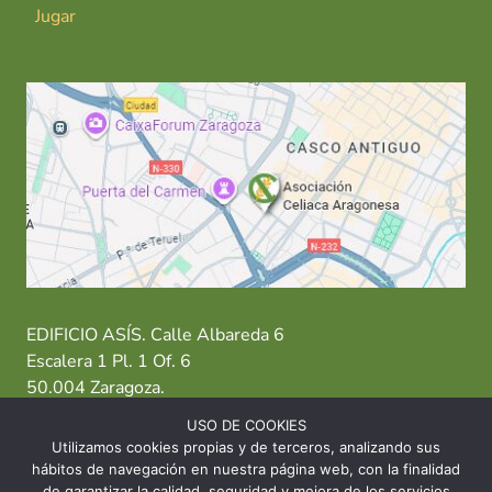
Jugar
EDIFICIO ASÍS. Calle Albareda 6
Escalera 1 Pl. 1 Of. 6
50.004 Zaragoza.
USO DE COOKIES
T: 976 484 949 M: 635 638 563
Utilizamos cookies propias y de terceros, analizando sus
hábitos de navegación en nuestra página web, con la finalidad
Sede Zaragoza
·
Sede Huesca
·
Sede Teruel
de garantizar la calidad, seguridad y mejora de los servicios