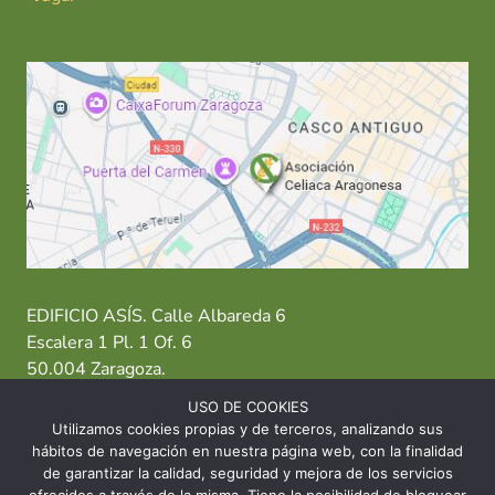
EDIFICIO ASÍS. Calle Albareda 6
Escalera 1 Pl. 1 Of. 6
50.004 Zaragoza.
USO DE COOKIES
T: 976 484 949 M: 635 638 563
Utilizamos cookies propias y de terceros, analizando sus
hábitos de navegación en nuestra página web, con la finalidad
Sede Zaragoza
·
Sede Huesca
·
Sede Teruel
de garantizar la calidad, seguridad y mejora de los servicios