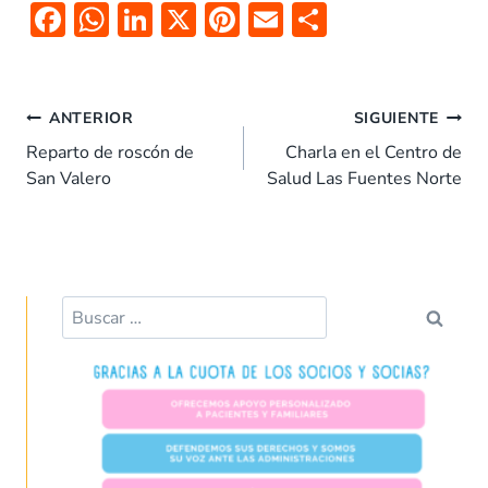
F
W
Li
X
Pi
E
C
ac
h
n
nt
m
o
e
at
k
er
ai
m
b
s
e
es
l
p
ANTERIOR
SIGUIENTE
o
A
dI
t
ar
Reparto de roscón de
Charla en el Centro de
San Valero
Salud Las Fuentes Norte
o
p
n
tir
k
p