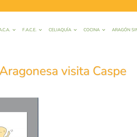
A.C.A.
F.A.C.E.
CELIAQUÍA
COCINA
ARAGÓN SI
 Aragonesa visita Caspe