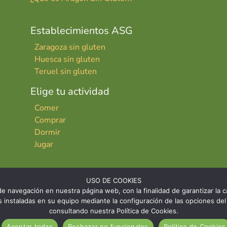
Establecimientos ASG
Zaragoza sin gluten
Huesca sin gluten
Teruel sin gluten
Elige tu actividad
Comer
Comprar
Dormir
Jugar
USO DE COOKIES
e navegación en nuestra página web, con la finalidad de garantizar la ca
ies instaladas en su equipo mediante la configuración de las opciones 
consultando nuestra Política de Cookies.
INICIO
CONTACTO
AVISO LE
Aceptar todas
Rechazar no funcionales
Política de Cookies