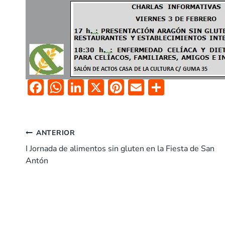
F
W
Li
X
Pi
E
C
ac
h
n
nt
m
o
e
at
k
er
ai
m
Navegación
b
s
e
es
l
p
ANTERIOR
o
A
dI
t
ar
I Jornada de alimentos sin gluten en la Fiesta de San
de
Antón
o
p
n
tir
entradas
k
p