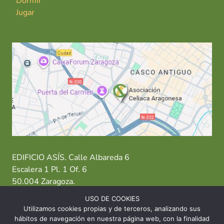
Dormir
Jugar
EDIFICIO ASÍS. Calle Albareda 6
Escalera 1 Pl. 1 Of. 6
50.004 Zaragoza.
USO DE COOKIES
T: 976 484 949 M: 635 638 563
Utilizamos cookies propias y de terceros, analizando sus
hábitos de navegación en nuestra página web, con la finalidad
Sede Zaragoza
·
Sede Huesca
·
Sede Teruel