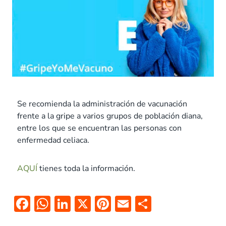
Se recomienda la administración de vacunación
frente a la gripe a varios grupos de población diana,
entre los que se encuentran las personas con
enfermedad celiaca.
AQUÍ
tienes toda la información.
F
W
Li
X
Pi
E
C
ac
h
n
nt
m
o