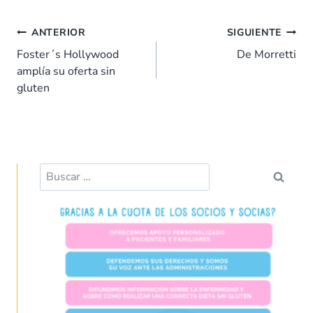
e
at
k
er
ai
m
b
s
e
es
l
p
ANTERIOR
SIGUIENTE
o
A
dI
t
ar
Foster´s Hollywood
De Morretti
amplía su oferta sin
o
p
n
tir
gluten
k
p