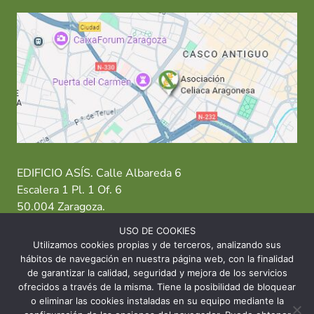
EDIFICIO ASÍS. Calle Albareda 6
Escalera 1 Pl. 1 Of. 6
50.004 Zaragoza.
USO DE COOKIES
T: 976 484 949 M: 635 638 563
Utilizamos cookies propias y de terceros, analizando sus
hábitos de navegación en nuestra página web, con la finalidad
Sede Zaragoza
·
Sede Huesca
·
Sede Teruel
de garantizar la calidad, seguridad y mejora de los servicios
ofrecidos a través de la misma. Tiene la posibilidad de bloquear
o eliminar las cookies instaladas en su equipo mediante la