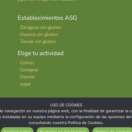
Establecimientos ASG
Zaragoza sin gluten
Huesca sin gluten
Teruel sin gluten
Elige tu actividad
Comer
Comprar
Dormir
Jugar
USO DE COOKIES
e navegación en nuestra página web, con la finalidad de garantizar la ca
ies instaladas en su equipo mediante la configuración de las opciones 
consultando nuestra Política de Cookies.
INICIO
CONTACTO
AVISO LE
Aceptar todas
Rechazar no funcionales
Política de Cookies