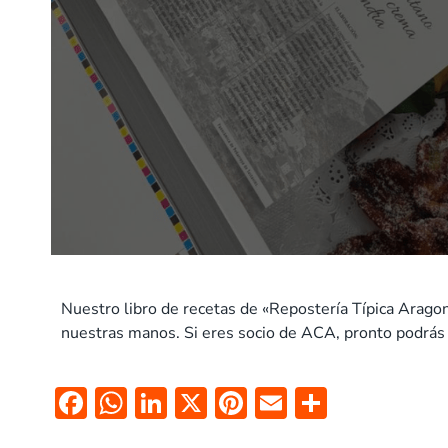
Nuestro libro de recetas de «Repostería Típica Arago
nuestras manos. Si eres socio de ACA, pronto podrás 
F
W
Li
X
Pi
E
C
ac
h
n
nt
m
o