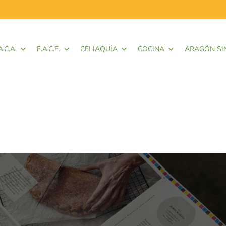
A.C.A.
F.A.C.E.
CELIAQUÍA
COCINA
ARAGÓN SI