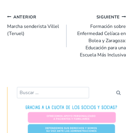
e
at
k
er
ai
m
b
s
e
es
l
p
ANTERIOR
SIGUIENTE
o
A
dI
t
ar
Marcha senderista Villel
Formación sobre
(Teruel)
Enfermedad Celíaca en
o
p
n
tir
Bolea y Zaragoza:
k
p
Educación para una
Escuela Más Inclusiva