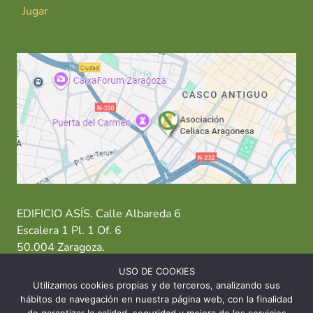
Jugar
EDIFICIO ASÍS. Calle Albareda 6
Escalera 1 Pl. 1 Of. 6
50.004 Zaragoza.
USO DE COOKIES
T: 976 484 949 M: 635 638 563
Utilizamos cookies propias y de terceros, analizando sus
hábitos de navegación en nuestra página web, con la finalidad
Sede Zaragoza
·
Sede Huesca
·
Sede Teruel