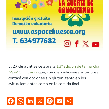
El
27 de abril
se celebra la
13ª edición de la marcha
ASPACE Huesca
que, como en ediciones anteriores,
contará con opciones sin gluten, tanto en los
avituallamientos como en la comida final.
F
W
Li
X
Pi
E
C
ac
h
n
nt
m
o