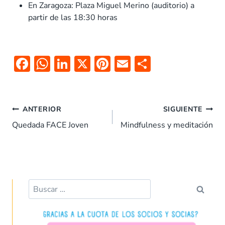
En Zaragoza: Plaza Miguel Merino (auditorio) a
partir de las 18:30 horas
F
W
Li
X
Pi
E
C
ac
h
n
nt
m
o
e
at
k
er
ai
m
Navegación
b
s
e
es
l
p
ANTERIOR
SIGUIENTE
de
o
A
dI
t
ar
Quedada FACE Joven
Mindfulness y meditación
entradas
o
p
n
tir
k
p
Buscar: