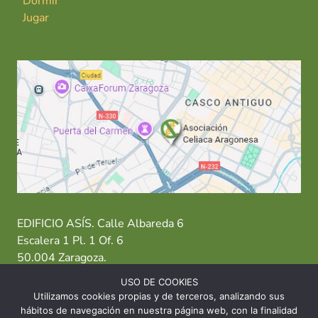
Dormir
Jugar
EDIFICIO ASÍS. Calle Albareda 6
Escalera 1 Pl. 1 Of. 6
50.004 Zaragoza.
USO DE COOKIES
T: 976 484 949 M: 635 638 563
Utilizamos cookies propias y de terceros, analizando sus
hábitos de navegación en nuestra página web, con la finalidad
Sede Zaragoza
·
Sede Huesca
·
Sede Teruel