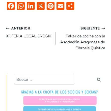
F
W
Li
X
Pi
E
C
ac
h
n
nt
m
o
e
at
k
er
ai
m
Navegación
b
s
e
es
l
p
ANTERIOR
SIGUIENTE
de
o
A
dI
t
ar
XII FERIA LOCAL EROSKI
Taller de cocina con la
entradas
Asociación Aragonesa de
o
p
n
tir
Fibrosis Quística
k
p
Buscar: