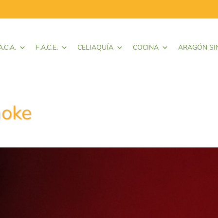
A.C.A.
F.A.C.E.
CELIAQUÍA
COCINA
ARAGÓN SI
noke