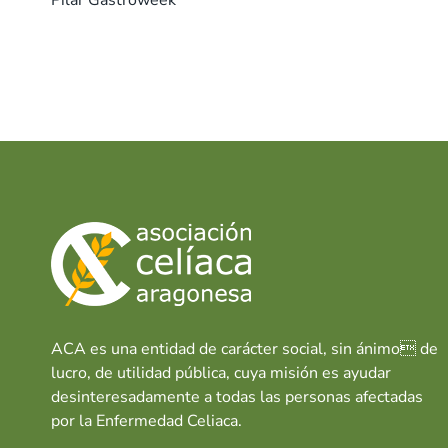
o
A
dI
t
ar
Pilar Gastroweek
o
p
n
tir
k
p
ACA es una entidad de carácter social, sin ánimo de
lucro, de utilidad pública, cuya misión es ayudar
desinteresadamente a todas las personas afectadas
por la Enfermedad Celiaca.