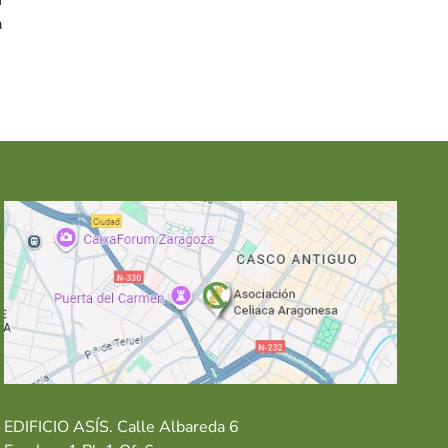
n
a
EDIFICIO ASÍS. Calle Albareda 6