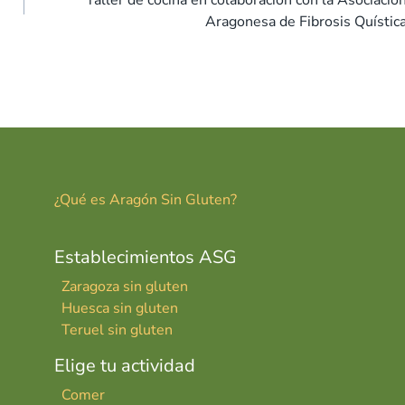
Taller de cocina en colaboración con la Asociació
Aragonesa de Fibrosis Quístic
¿Qué es Aragón Sin Gluten?
Establecimientos ASG
Zaragoza sin gluten
Huesca sin gluten
Teruel sin gluten
Elige tu actividad
Comer