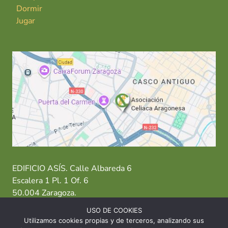
Dormir
Jugar
EDIFICIO ASÍS. Calle Albareda 6
Escalera 1 Pl. 1 Of. 6
50.004 Zaragoza.
USO DE COOKIES
T: 976 484 949 M: 635 638 563
Utilizamos cookies propias y de terceros, analizando sus