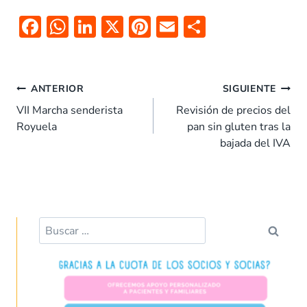
F
W
Li
X
Pi
E
C
ac
h
n
nt
m
o
e
at
k
er
ai
m
b
s
e
es
l
p
ANTERIOR
SIGUIENTE
o
A
dI
t
ar
VII Marcha senderista
Revisión de precios del
Royuela
pan sin gluten tras la
o
p
n
tir
bajada del IVA
k
p