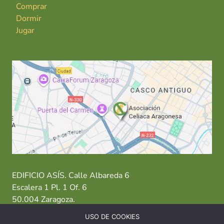
Comprar
Dormir
Jugar
EDIFICIO ASÍS. Calle Albareda 6
Escalera 1 Pl. 1 Of. 6
50.004 Zaragoza.
USO DE COOKIES
T: 976 484 949 M: 635 638 563