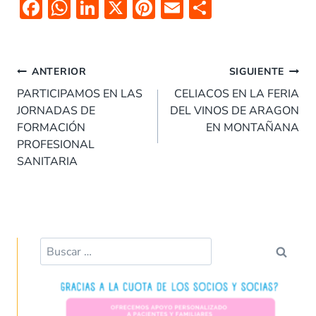
F
W
Li
X
Pi
E
C
ac
h
n
nt
m
o
e
at
k
er
ai
m
Navegación
b
s
e
es
l
p
ANTERIOR
SIGUIENTE
de
o
A
dI
t
ar
PARTICIPAMOS EN LAS
CELIACOS EN LA FERIA
entradas
JORNADAS DE
DEL VINOS DE ARAGON
o
p
n
tir
FORMACIÓN
EN MONTAÑANA
k
p
PROFESIONAL
SANITARIA
Buscar: