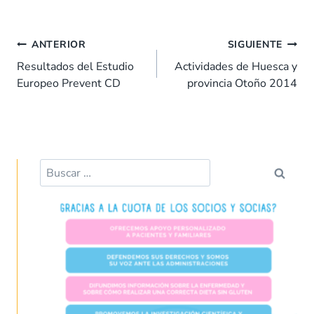
ac
h
n
nt
m
o
e
at
k
er
ai
m
Navegación
b
s
e
es
l
p
ANTERIOR
SIGUIENTE
de
o
A
dI
t
ar
Resultados del Estudio
Actividades de Huesca y
entradas
Europeo Prevent CD
provincia Otoño 2014
o
p
n
tir
k
p
Buscar: