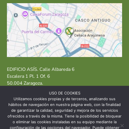
EDIFICIO ASÍS. Calle Albareda 6
Escalera 1 Pl. 1 Of. 6
50.004 Zaragoza.
USO DE COOKIES
T: 976 484 949 M: 635 638 563
Utilizamos cookies propias y de terceros, analizando sus
hábitos de navegación en nuestra página web, con la finalidad
Sede Zaragoza
·
Sede Huesca
·
Sede Teruel
de garantizar la calidad, seguridad y mejora de los servicios
ofrecidos a través de la misma. Tiene la posibilidad de bloquear
o eliminar las cookies instaladas en su equipo mediante la
configuración de las opciones del navegador. Puede obtener