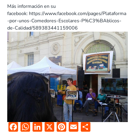
Más información en su
facebook: https://www.facebook.com/pages/Plataforma
-por-unos-Comedores-Escolares-P%C3%BAblicos-
de-Calidad/589383441159006
F
W
Li
X
Pi
E
C