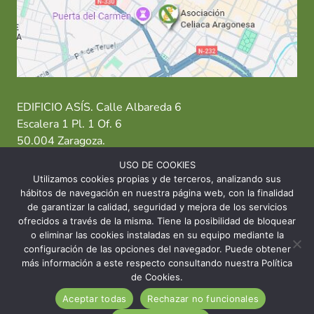
EDIFICIO ASÍS. Calle Albareda 6
Escalera 1 Pl. 1 Of. 6
50.004 Zaragoza.
USO DE COOKIES
T: 976 484 949 M: 635 638 563
Utilizamos cookies propias y de terceros, analizando sus
hábitos de navegación en nuestra página web, con la finalidad
Sede Zaragoza
·
Sede Huesca
·
Sede Teruel
de garantizar la calidad, seguridad y mejora de los servicios
ofrecidos a través de la misma. Tiene la posibilidad de bloquear
o eliminar las cookies instaladas en su equipo mediante la
configuración de las opciones del navegador. Puede obtener
más información a este respecto consultando nuestra Política
© 2026 Asociación Celíaca Aragonesa
de Cookies.
Aceptar todas
Rechazar no funcionales
INICIO
CONTACTO
AVISO LEGAL