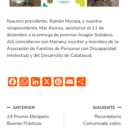
Nuestro presidente, Ramón Moraza, y nuestra
vicepresidenta, Mar Alonso, asistieron el 11 de
diciembre a la entrega de premios Aragón Solidario.
Allí coincidieron con Mariano, escritor y miembro de la
Asociación de Familias de Personas con Discapacidad
Intelectual y del Desarrollo de Calatayud.
F
W
Li
X
Pi
E
C
ac
h
n
nt
m
o
e
at
k
er
ai
m
Navegación
b
s
e
es
l
p
ANTERIOR
SIGUIENTE
de
o
A
dI
t
ar
24 Premio Ebrópolis
Recordatorio
entradas
Buenas Prácticas
Comunicado sobre
o
p
n
tir