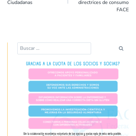
Ciudadanas
directrices de consumo
k
p
FACE
Buscar: