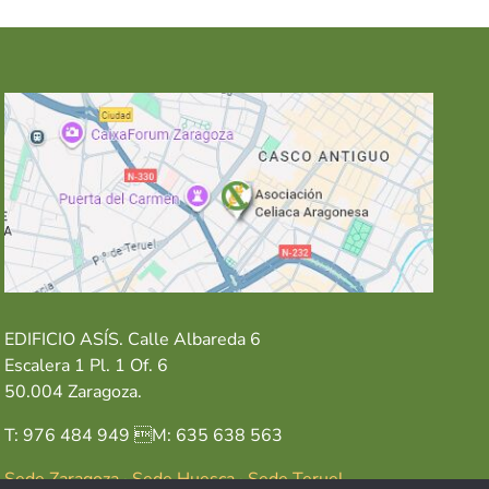
EDIFICIO ASÍS. Calle Albareda 6
Escalera 1 Pl. 1 Of. 6
50.004 Zaragoza.
T: 976 484 949 M: 635 638 563
Sede Zaragoza
·
Sede Huesca
·
Sede Teruel