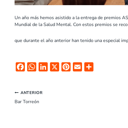
Un año más hemos asistido a la entrega de premios AS
Mundial de la Salud Mental. Con estos premios se recon
que durante el año anterior han tenido una especial imp
F
W
Li
X
Pi
E
C
ac
h
n
nt
m
o
e
at
k
er
ai
m
Navegación
b
s
e
es
l
p
ANTERIOR
o
A
dI
t
ar
Bar Torreón
de
o
p
n
tir
entradas
k
p