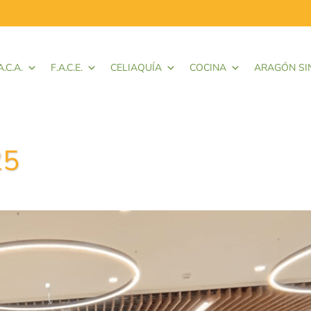
A.C.A.
F.A.C.E.
CELIAQUÍA
COCINA
ARAGÓN SI
25