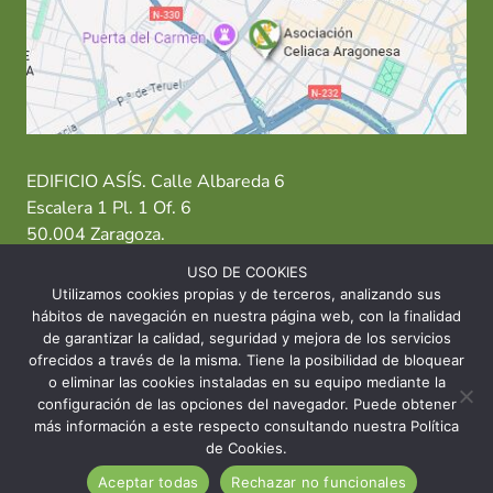
EDIFICIO ASÍS. Calle Albareda 6
Escalera 1 Pl. 1 Of. 6
50.004 Zaragoza.
USO DE COOKIES
T: 976 484 949 M: 635 638 563
Utilizamos cookies propias y de terceros, analizando sus
hábitos de navegación en nuestra página web, con la finalidad
Sede Zaragoza
·
Sede Huesca
·
Sede Teruel
de garantizar la calidad, seguridad y mejora de los servicios
ofrecidos a través de la misma. Tiene la posibilidad de bloquear
o eliminar las cookies instaladas en su equipo mediante la
configuración de las opciones del navegador. Puede obtener
más información a este respecto consultando nuestra Política
© 2026 Asociación Celíaca Aragonesa
de Cookies.
Aceptar todas
Rechazar no funcionales
INICIO
CONTACTO
AVISO LEGAL