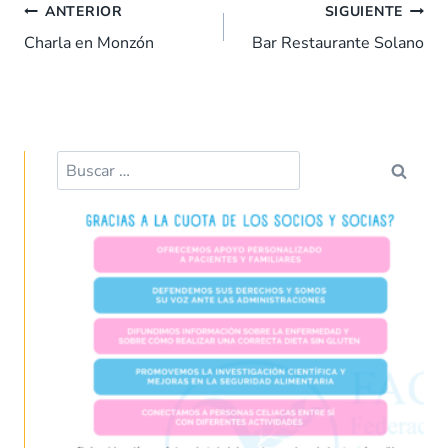
b
s
e
es
l
p
ANTERIOR
SIGUIENTE
o
A
dI
t
ar
Charla en Monzón
Bar Restaurante Solano
o
p
n
tir
k
p