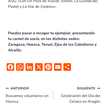
ASG: «Con Un Poco de Azúcar, Esmes, La Guinda del
Pastel y La Mar de Cookies».
Puedes pasar a recoger tu ejemplar, presentando
tu carnet de socio, en las distintas sedes:
Zaragoza, Huesca, Teruel, Ejea de los Caballeros y
Alcañiz.
F
W
Li
X
Pi
E
C
ac
h
n
nt
m
o
e
at
k
er
ai
m
b
s
e
es
l
p
ANTERIOR
SIGUIENTE
o
A
dI
t
ar
Buscamos voluntarios en
Celebración del Día del
Huesca
Celíaco en Aragón
o
p
n
tir