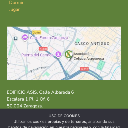
Dormir
Jugar
EDIFICIO ASÍS. Calle Albareda 6
Escalera 1 Pl. 1 Of. 6
50.004 Zaragoza.
USO DE COOKIES
T: 976 484 949 M: 635 638 563
Utilizamos cookies propias y de terceros, analizando sus
hábitos de navegación en nuestra página web, con la finalidad