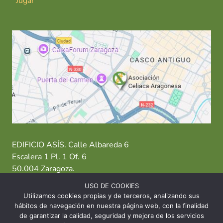
Jugar
EDIFICIO ASÍS. Calle Albareda 6
Escalera 1 Pl. 1 Of. 6
50.004 Zaragoza.
USO DE COOKIES
T: 976 484 949 M: 635 638 563
Utilizamos cookies propias y de terceros, analizando sus
hábitos de navegación en nuestra página web, con la finalidad
Sede Zaragoza
·
Sede Huesca
·
Sede Teruel
de garantizar la calidad, seguridad y mejora de los servicios