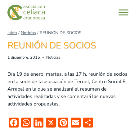
Saltar
al
contenido
Inicio
/
Noticias
/
REUNIÓN DE SOCIOS
REUNIÓN DE SOCIOS
1 diciembre, 2015
Noticias
Día 19 de enero, martes, a las 17 h. reunión de socios
en la sede de la asociación de Teruel, Centro Social El
Arrabal en la que se analizará el resumen de
actividades realizadas y se comentará las nuevas
actividades propuestas.
F
W
Li
X
Pi
E
C
ac
h
n
nt
m
o