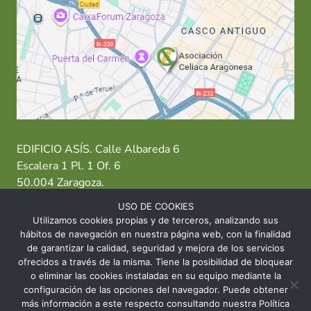
EDIFICIO ASÍS. Calle Albareda 6
Escalera 1 Pl. 1 Of. 6
50.004 Zaragoza.
USO DE COOKIES
T: 976 484 949 M: 635 638 563
Utilizamos cookies propias y de terceros, analizando sus
hábitos de navegación en nuestra página web, con la finalidad
Sede Zaragoza
·
Sede Huesca
·
Sede Teruel
de garantizar la calidad, seguridad y mejora de los servicios
ofrecidos a través de la misma. Tiene la posibilidad de bloquear
o eliminar las cookies instaladas en su equipo mediante la
configuración de las opciones del navegador. Puede obtener
más información a este respecto consultando nuestra Política