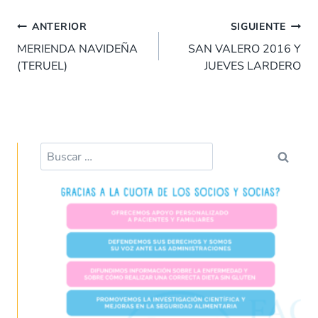
e
at
k
er
ai
m
Navegación
b
s
e
es
l
p
ANTERIOR
SIGUIENTE
de
o
A
dI
t
ar
MERIENDA NAVIDEÑA
SAN VALERO 2016 Y
entradas
(TERUEL)
JUEVES LARDERO
o
p
n
tir
k
p
Buscar: