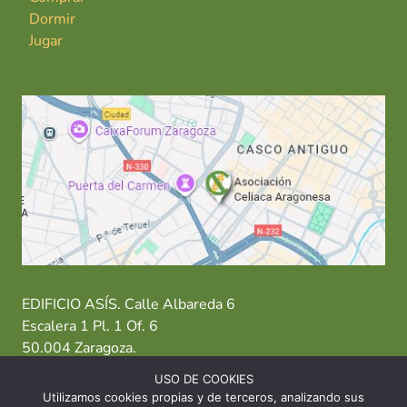
Dormir
Jugar
EDIFICIO ASÍS. Calle Albareda 6
Escalera 1 Pl. 1 Of. 6
50.004 Zaragoza.
USO DE COOKIES
T: 976 484 949 M: 635 638 563
Utilizamos cookies propias y de terceros, analizando sus