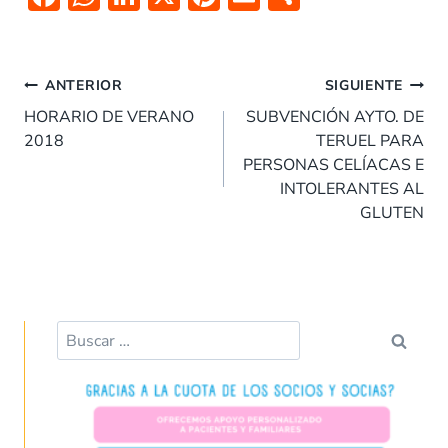
ac
h
n
nt
m
o
e
at
k
er
ai
m
Navegación
b
s
e
es
l
p
ANTERIOR
SIGUIENTE
de
o
A
dI
t
ar
HORARIO DE VERANO
SUBVENCIÓN AYTO. DE
entradas
2018
TERUEL PARA
o
p
n
tir
PERSONAS CELÍACAS E
k
p
INTOLERANTES AL
GLUTEN
Buscar: