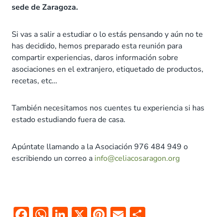
sede de Zaragoza.
Si vas a salir a estudiar o lo estás pensando y aún no te
has decidido, hemos preparado esta reunión para
compartir experiencias, daros información sobre
asociaciones en el extranjero, etiquetado de productos,
recetas, etc…
También necesitamos nos cuentes tu experiencia si has
estado estudiando fuera de casa.
Apúntate llamando a la Asociación 976 484 949 o
escribiendo un correo a
info@celiacosaragon.org
F
W
Li
X
Pi
E
C