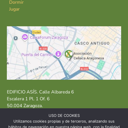
Dormir
Jugar
EDIFICIO ASÍS. Calle Albareda 6
Escalera 1 Pl. 1 Of. 6
50.004 Zaragoza.
USO DE COOKIES
T: 976 484 949 M: 635 638 563
Utilizamos cookies propias y de terceros, analizando sus
hábitos de navegación en nuestra página web, con la finalidad