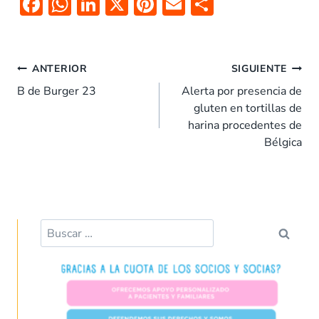
F
W
Li
X
Pi
E
C
ac
h
n
nt
m
o
e
at
k
er
ai
m
b
s
e
es
l
p
ANTERIOR
SIGUIENTE
o
A
dI
t
ar
B de Burger 23
Alerta por presencia de
gluten en tortillas de
o
p
n
tir
harina procedentes de
k
p
Bélgica