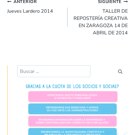
Navegación
b
s
e
es
l
p
ANTERIOR
SIGUIENTE
de
o
A
dI
t
ar
Jueves Lardero 2014
TALLER DE
entradas
REPOSTERÍA CREATIVA
o
p
n
tir
EN ZARAGOZA 14 DE
k
p
ABRIL DE 2014
Buscar: