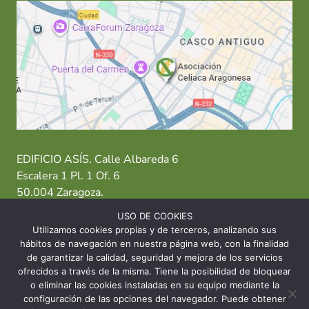
EDIFICIO ASÍS. Calle Albareda 6
Escalera 1 Pl. 1 Of. 6
50.004 Zaragoza.
USO DE COOKIES
T: 976 484 949 M: 635 638 563
Utilizamos cookies propias y de terceros, analizando sus
hábitos de navegación en nuestra página web, con la finalidad
Sede Zaragoza
·
Sede Huesca
·
Sede Teruel
de garantizar la calidad, seguridad y mejora de los servicios
ofrecidos a través de la misma. Tiene la posibilidad de bloquear
o eliminar las cookies instaladas en su equipo mediante la
configuración de las opciones del navegador. Puede obtener