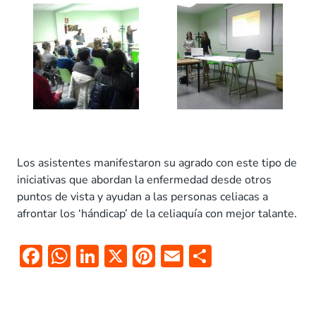
Los asistentes manifestaron su agrado con este tipo de
iniciativas que abordan la enfermedad desde otros
puntos de vista y ayudan a las personas celiacas a
afrontar los ‘hándicap’ de la celiaquía con mejor talante.
F
W
Li
X
Pi
E
C
ac
h
n
nt
m
o
e
at
k
er
ai
m