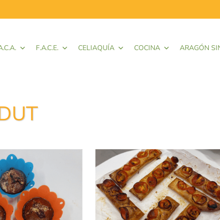
A.C.A.
F.A.C.E.
CELIAQUÍA
COCINA
ARAGÓN SI
 ADUT