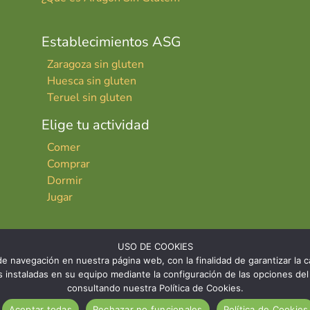
Establecimientos ASG
Zaragoza sin gluten
Huesca sin gluten
Teruel sin gluten
Elige tu actividad
Comer
Comprar
Dormir
Jugar
USO DE COOKIES
e navegación en nuestra página web, con la finalidad de garantizar la ca
ies instaladas en su equipo mediante la configuración de las opciones 
consultando nuestra Política de Cookies.
INICIO
CONTACTO
AVISO LE
Aceptar todas
Rechazar no funcionales
Política de Cookies