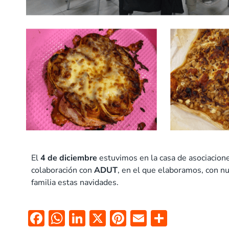
El
4 de diciembre
estuvimos en la casa de asociacione
colaboración con
ADUT
, en el que elaboramos, con nu
familia estas navidades.
F
W
Li
X
Pi
E
C