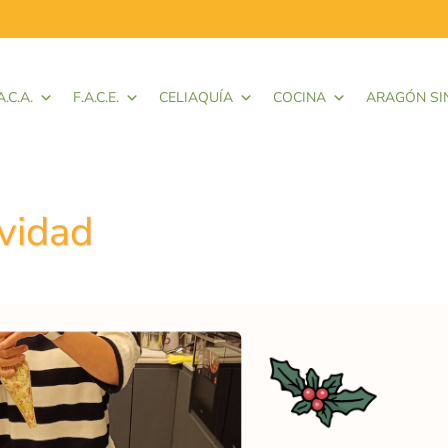
A.C.A.
F.A.C.E.
CELIAQUÍA
COCINA
ARAGÓN SI
avidad