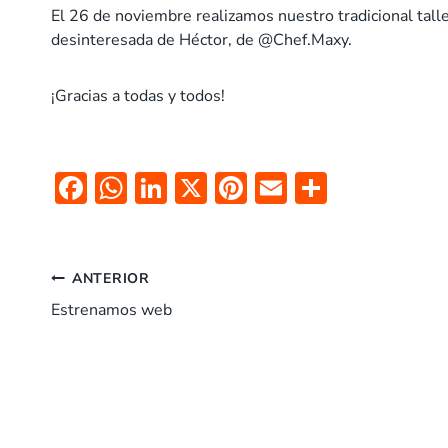
El 26 de noviembre realizamos nuestro tradicional talle
desinteresada de Héctor, de @Chef.Maxy.
¡Gracias a todas y todos!
F
W
Li
X
Pi
E
C
ac
h
n
nt
m
o
e
at
k
er
ai
m
Navegación
b
s
e
es
l
p
ANTERIOR
o
A
dI
t
ar
Estrenamos web
de
o
p
n
tir
entradas
k
p