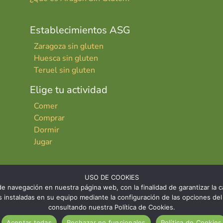
Establecimientos ASG
Zaragoza sin gluten
Huesca sin gluten
Teruel sin gluten
Elige tu actividad
Comer
Comprar
Dormir
Jugar
USO DE COOKIES
e navegación en nuestra página web, con la finalidad de garantizar la ca
ies instaladas en su equipo mediante la configuración de las opciones 
consultando nuestra Política de Cookies.
INICIO
CONTACTO
AVISO LE
Aceptar todas
Rechazar no funcionales
Política de Cookies