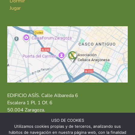
Dormir
Jugar
EDIFICIO ASÍS. Calle Albareda 6
Escalera 1 Pl. 1 Of. 6
50.004 Zaragoza.
USO DE COOKIES
T: 976 484 949 M: 635 638 563
Utilizamos cookies propias y de terceros, analizando sus
hábitos de navegación en nuestra página web, con la finalidad
Sede Zaragoza
·
Sede Huesca
·
Sede Teruel