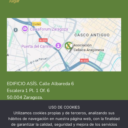
Jugar
EDIFICIO ASÍS. Calle Albareda 6
Escalera 1 Pl. 1 Of. 6
50.004 Zaragoza.
USO DE COOKIES
T: 976 484 949 M: 635 638 563
Utilizamos cookies propias y de terceros, analizando sus
hábitos de navegación en nuestra página web, con la finalidad
Sede Zaragoza
·
Sede Huesca
·
Sede Teruel
de garantizar la calidad, seguridad y mejora de los servicios