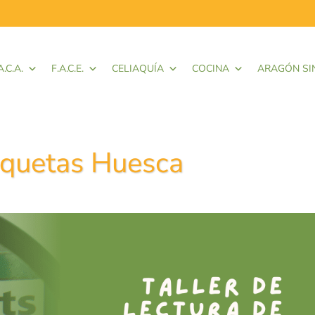
A.C.A.
F.A.C.E.
CELIAQUÍA
COCINA
ARAGÓN SI
tiquetas Huesca