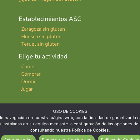
Establecimientos ASG
Zaragoza sin gluten
Huesca sin gluten
Teruel sin gluten
Elige tu actividad
Comer
Comprar
Dormir
Jugar
USO DE COOKIES
e navegación en nuestra página web, con la finalidad de garantizar la ca
ies instaladas en su equipo mediante la configuración de las opciones 
consultando nuestra Política de Cookies.
INICIO
CONTACTO
AVISO LE
Aceptar todas
Rechazar no funcionales
Política de Cookies