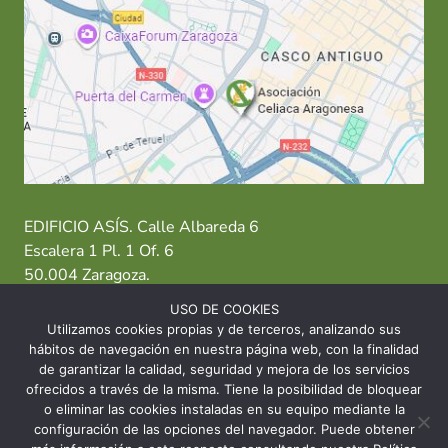
EDIFICIO ASÍS. Calle Albareda 6
Escalera 1 Pl. 1 Of. 6
50.004 Zaragoza.
USO DE COOKIES
T: 976 484 949 M: 635 638 563
Utilizamos cookies propias y de terceros, analizando sus
hábitos de navegación en nuestra página web, con la finalidad
Sede Zaragoza
·
Sede Huesca
·
Sede Teruel
de garantizar la calidad, seguridad y mejora de los servicios
ofrecidos a través de la misma. Tiene la posibilidad de bloquear
o eliminar las cookies instaladas en su equipo mediante la
configuración de las opciones del navegador. Puede obtener