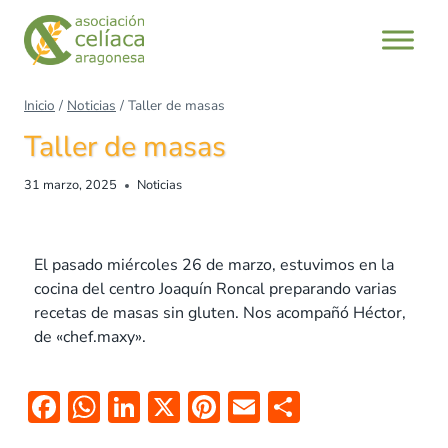
Inicio
/
Noticias
/
Taller de masas
Taller de masas
31 marzo, 2025
Noticias
El pasado miércoles 26 de marzo, estuvimos en la
cocina del centro Joaquín Roncal preparando varias
recetas de masas sin gluten. Nos acompañó Héctor,
de «chef.maxy».
F
W
Li
X
Pi
E
C
ac
h
n
nt
m
o