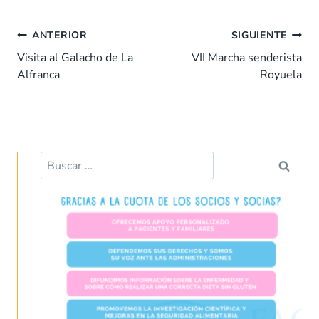
e
at
k
er
ai
m
b
s
e
es
l
p
ANTERIOR
SIGUIENTE
o
A
dI
t
ar
Visita al Galacho de La
VII Marcha senderista
Alfranca
Royuela
o
p
n
tir
k
p