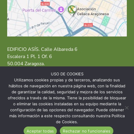
EDIFICIO ASÍS. Calle Albareda 6
Escalera 1 Pl. 1 Of. 6
50.004 Zaragoza.
USO DE COOKIES
T: 976 484 949 M: 635 638 563
Utilizamos cookies propias y de terceros, analizando sus
hábitos de navegación en nuestra página web, con la finalidad
Sede Zaragoza
·
Sede Huesca
·
Sede Teruel
de garantizar la calidad, seguridad y mejora de los servicios
ofrecidos a través de la misma. Tiene la posibilidad de bloquear
o eliminar las cookies instaladas en su equipo mediante la
configuración de las opciones del navegador. Puede obtener
más información a este respecto consultando nuestra Política
© 2026 Asociación Celíaca Aragonesa
de Cookies.
Aceptar todas
Rechazar no funcionales
INICIO
CONTACTO
AVISO LEGAL