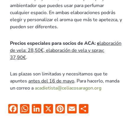
ambientador que puedes usar para perfumar
cualquier espacio. En ambas elaboraciones podrás
elegir y personalizar el aroma que más te apetezca, y
pueden ser diferentes.
Precios especiales para socios de ACA:
e
laboración
de vela: 28,50€, elaboración de vela y spray:
37,90€
.
Las plazas son limitadas y necesitamos que te
apuntes
antes del 16 de mayo
. Para hacerlo, manda
un correo a
acadietista@celiacosaragon.org
F
W
Li
X
Pi
E
C
ac
h
n
nt
m
o
e
at
k
er
ai
m