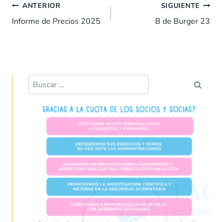
b
s
e
es
l
p
ANTERIOR
SIGUIENTE
o
A
dI
t
ar
Informe de Precios 2025
B de Burger 23
o
p
n
tir
k
p