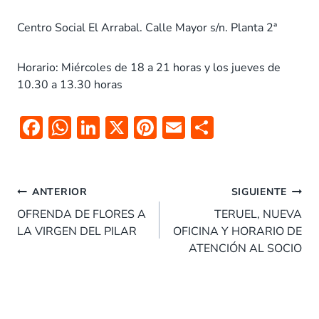
Centro Social El Arrabal. Calle Mayor s/n. Planta 2ª
Horario: Miércoles de 18 a 21 horas y los jueves de
10.30 a 13.30 horas
F
W
Li
X
Pi
E
C
ac
h
n
nt
m
o
e
at
k
er
ai
m
Navegación
b
s
e
es
l
p
ANTERIOR
SIGUIENTE
de
o
A
dI
t
ar
OFRENDA DE FLORES A
TERUEL, NUEVA
entradas
LA VIRGEN DEL PILAR
OFICINA Y HORARIO DE
o
p
n
tir
ATENCIÓN AL SOCIO
k
p