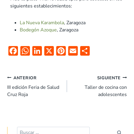
siguientes establecimientos:
La Nueva Karambola
, Zaragoza
Bodegón Azoque
, Zaragoza
F
W
Li
X
Pi
E
C
ac
h
n
nt
m
o
e
at
k
er
ai
m
b
s
e
es
l
p
ANTERIOR
SIGUIENTE
o
A
dI
t
ar
III edición Feria de Salud
Taller de cocina con
Cruz Roja
adolescentes
o
p
n
tir
k
p