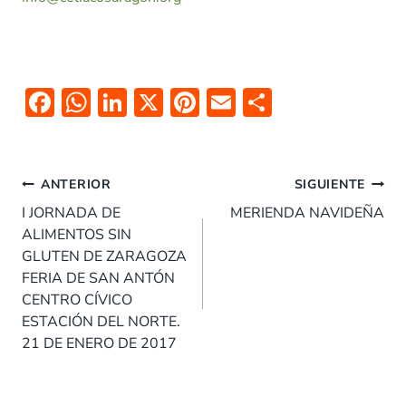
F
W
Li
X
Pi
E
C
ac
h
n
nt
m
o
e
at
k
er
ai
m
Navegación
b
s
e
es
l
p
ANTERIOR
SIGUIENTE
de
o
A
dI
t
ar
I JORNADA DE
MERIENDA NAVIDEÑA
entradas
ALIMENTOS SIN
o
p
n
tir
GLUTEN DE ZARAGOZA
k
p
FERIA DE SAN ANTÓN
CENTRO CÍVICO
ESTACIÓN DEL NORTE.
21 DE ENERO DE 2017