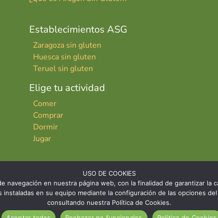
Establecimientos ASG
Zaragoza sin gluten
Huesca sin gluten
Teruel sin gluten
Elige tu actividad
Comer
Comprar
Dormir
Jugar
USO DE COOKIES
e navegación en nuestra página web, con la finalidad de garantizar la ca
ies instaladas en su equipo mediante la configuración de las opciones 
consultando nuestra Política de Cookies.
INICIO
CONTACTO
AVISO LE
Aceptar todas
Rechazar no funcionales
Política de Cookies