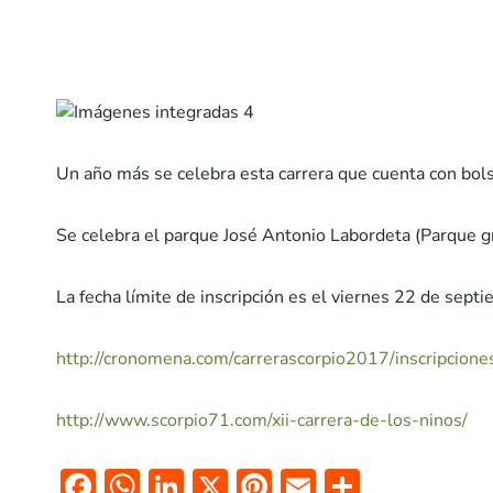
Un año más se celebra esta carrera que cuenta con bolsa
Se celebra el parque José Antonio Labordeta (Parque g
La fecha límite de inscripción es el viernes 22 de sept
http://cronomena.com/carrerascorpio2017/inscripcio
http://www.scorpio71.com/xii-carrera-de-los-ninos/
F
W
Li
X
Pi
E
C