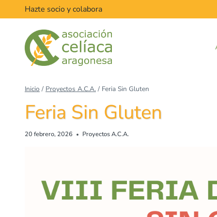
Saltar
Hazte socio y colabora
al
contenido
Inicio
/
Proyectos A.C.A.
/
Feria Sin Gluten
Feria Sin Gluten
20 febrero, 2026
Proyectos A.C.A.