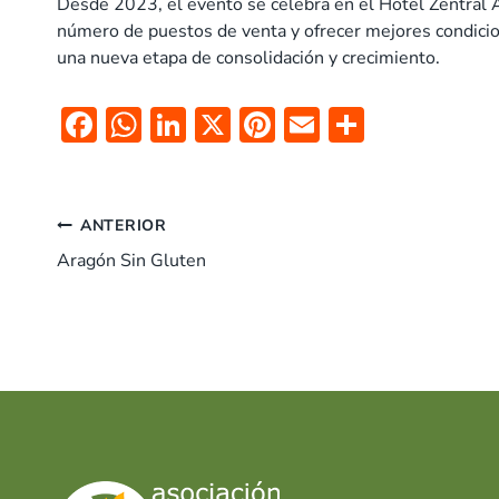
Desde 2023, el evento se celebra en el Hotel Zentral
número de puestos de venta y ofrecer mejores condicio
una nueva etapa de consolidación y crecimiento.
F
W
Li
X
Pi
E
C
ac
h
n
nt
m
o
e
at
k
er
ai
m
Navegación
b
s
e
es
l
p
ANTERIOR
o
A
dI
t
ar
Aragón Sin Gluten
de
o
p
n
tir
entradas
k
p