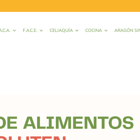
A.C.A.
F.A.C.E.
CELIAQUÍA
COCINA
ARAGÓN SI