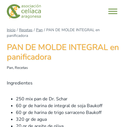
Saltar
al
contenido
Inicio
/
Recetas
/
Pan
/
PAN DE MOLDE INTEGRAL en
panificadora
PAN DE MOLDE INTEGRAL en
panificadora
Pan
,
Recetas
Ingredientes
250 mix pan de Dr. Schar
60 gr de harina de integral de soja Baukoff
60 gr de harina de trigo sarraceno Baukoff
320 gr de agua
20 gr de aceite de oliva