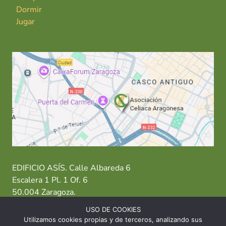
Dormir
Jugar
EDIFICIO ASÍS. Calle Albareda 6
Escalera 1 Pl. 1 Of. 6
50.004 Zaragoza.
USO DE COOKIES
T: 976 484 949 M: 635 638 563
Utilizamos cookies propias y de terceros, analizando sus