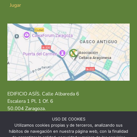
Jugar
EDIFICIO ASÍS. Calle Albareda 6
Escalera 1 Pl. 1 Of. 6
50.004 Zaragoza.
USO DE COOKIES
T: 976 484 949 M: 635 638 563
Utilizamos cookies propias y de terceros, analizando sus
hábitos de navegación en nuestra página web, con la finalidad
Sede Zaragoza
·
Sede Huesca
·
Sede Teruel