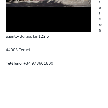
r
e
t
e
ra
S
agunto-Burgos km122,5
44003 Teruel
Teléfono:
+34 978601800