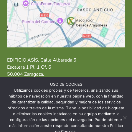
EDIFICIO ASÍS. Calle Albareda 6
Escalera 1 Pl. 1 Of. 6
50.004 Zaragoza.
USO DE COOKIES
T: 976 484 949 M: 635 638 563
Utilizamos cookies propias y de terceros, analizando sus
hábitos de navegación en nuestra página web, con la finalidad
Sede Zaragoza
·
Sede Huesca
·
Sede Teruel
de garantizar la calidad, seguridad y mejora de los servicios
ofrecidos a través de la misma. Tiene la posibilidad de bloquear
o eliminar las cookies instaladas en su equipo mediante la
configuración de las opciones del navegador. Puede obtener
más información a este respecto consultando nuestra Política
© 2026 Asociación Celíaca Aragonesa
de Cookies.