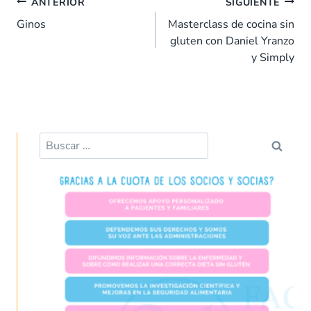
Navegación
b
s
e
es
l
p
ANTERIOR
SIGUIENTE
de
o
A
dI
t
ar
Ginos
Masterclass de cocina sin
entradas
gluten con Daniel Yranzo
o
p
n
tir
y Simply
k
p
Buscar: