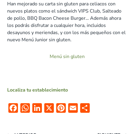
Han mejorado su carta sin gluten para celiacos con
nuevos platos como el sándwich VIPS Club, Salteado
de pollo, BBQ Bacon Cheese Burger… Además ahora
los podrás disfrutar a cualquier hora, incluidos
desayunos y meriendas, y con los más pequeños con el
nuevo Menú Junior sin gluten.
Menú sin gluten
Localiza tu establecimiento
F
W
Li
X
Pi
E
C
ac
h
n
nt
m
o
e
at
k
er
ai
m