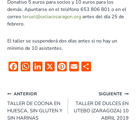
Donativo 5 euros para socios y 10 euros para los
demás. Apuntarse en el teléfono 653 806 801 o en el
correo
teruel@celiacosaragon.org
antes del día 25 de
febrero.
El taller se suspenderá dos días antes si no hay un
mínimo de 10 asistentes.
F
W
Li
X
Pi
E
C
ac
h
n
nt
m
o
e
at
k
er
ai
m
b
s
e
es
l
p
ANTERIOR
SIGUIENTE
o
A
dI
t
ar
TALLER DE COCINA EN
TALLER DE DULCES EN
HUESCA, SIN GLUTEN Y
UTEBO (ZARAGOZA) 10
o
p
n
tir
SIN HARINAS
ABRIL 2019
k
p